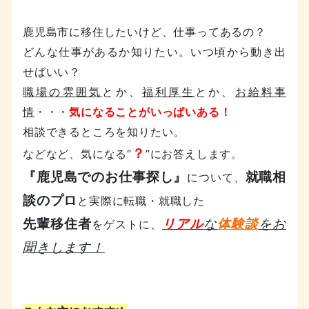
鹿児島市に移住したいけど、仕事ってあるの？
どんな仕事があるか知りたい。いつ頃から動き出
せばいい？
職場の雰囲気
とか、
福利厚生
とか、
お給料事
情
・・・
気になることがいっぱいある！
相談できるところを知りたい。
？
などなど、気になる“
”にお答えします。
『鹿児島でのお仕事探し』
就職相
について、
談のプロ
と実際に転職・就職した
先輩移住者
リアル
な
体験談
をお
をゲストに、
聞きします！