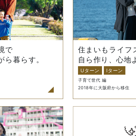
住まいもライフ
境で
自ら作り、心地
がら暮らす。
Uターン
Iターン
子育て世代 編
2018年に大阪府から移住