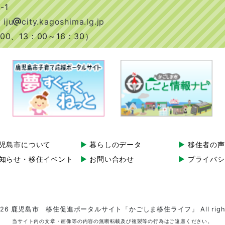
-1
 iju
city.kagoshima.lg.jp
0、13：00～16：30）
児島市について
暮らしのデータ
移住者の声
知らせ・移住イベント
お問い合わせ
プライバシ
-2026 鹿児島市 移住促進ポータルサイト
「かごしま移住ライフ」
All rig
当サイト内の文章・画像等の内容の無断転載及び複製等の行為はご遠慮ください。