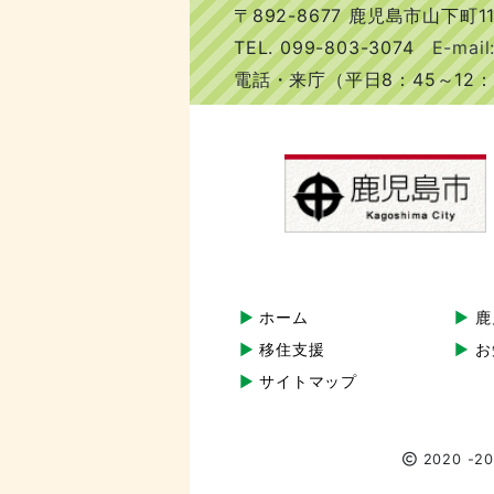
〒892-8677 鹿児島市山下町11
TEL.
099-803-3074
E-mail:
電話・来庁（平日8：45～12：0
ホーム
鹿
移住支援
お
サイトマップ
2020 