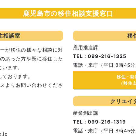
鹿児島市の移住相談支援窓口
住相談室
移
雇用推進課
ーが移住の様々な相談に対
TEL：099-216-1325
のあった方や既に移住した
電話・来庁（平日 8時45分
ています。
しております。
移住・就
（移住
スよりお問い合わせくださ
クリエイ
産業創出課
TEL：099-216-1319
電話・来庁（平日 8時45分
g.jp