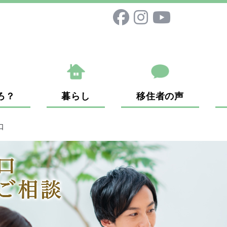
ろ？
暮らし
移住者の声
口