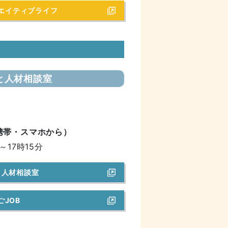
エイティブライフ
と人材相談室
5（携帯・スマホから）
～17時15分
と人材相談室
ごJOB