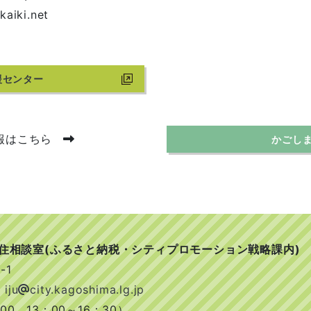
kaiki.net
援センター
報はこちら
かごし
移住相談室(ふるさと納税・シティプロモーション戦略課内)
-1
 iju
city.kagoshima.lg.jp
0、13：00～16：30）