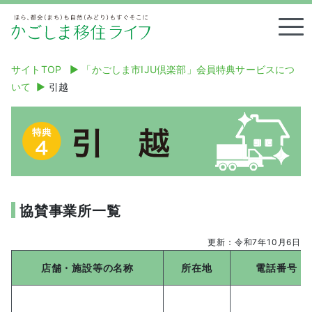
Tog
サイトTOP
▶︎
「かごしま市IJU倶楽部」会員特典サービスにつ
いて
▶︎
引越
協賛事業所一覧
更新：令和7年10月6日
店舗・施設等の名称
所在地
電話番号