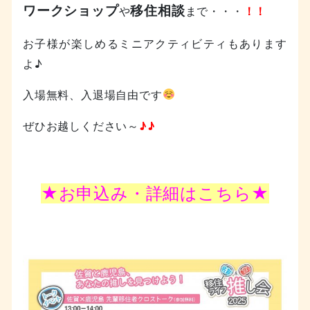
ワークショップ
移住相談
や
まで・・・
！！
お子様が楽しめるミニアクティビティもあります
よ♪
入場無料、入退場自由です
ぜひお越しください～
♪♪
★お申込み・詳細はこちら★