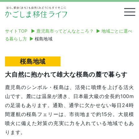
Tog
サイトTOP
▶︎
鹿児島市ってどんなところ？
▶︎
地域ごとに選べ
る暮らし方
▶︎
桜島地域
桜島地域
大自然に抱かれて雄大な桜島の麓で暮らす
鹿児島のシンボル・桜島は、活発に噴煙を上げる活火
山です。麓には温泉が湧き、日本最大級の全長約100m
の足湯もあります。通勤、通学に欠かせない毎日24時
間運航の桜島フェリーは、市街地まで約15分。大規模
噴火に備えた対策の充実に力を入れている地域でもあ
ります。