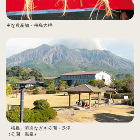
主な農産物・桜島大根
「桜島」溶岩なぎさ公園・足湯
（公園・温泉）