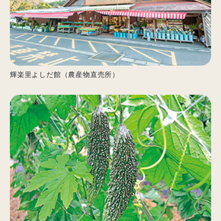
輝楽里よしだ館（農産物直売所）