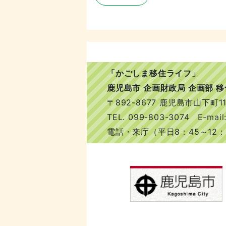
「かごしま移住ライフ」
鹿児島市 企画財政局 企画部 
〒892-8677 鹿児島市山下町11
TEL.
099-803-3074
E-mail:
電話・来庁（平日8：45～12：0