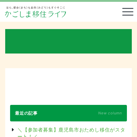
Tog
最近の記事
New column
＼【参加者募集】鹿児島市おためし移住がスタ
ート！／