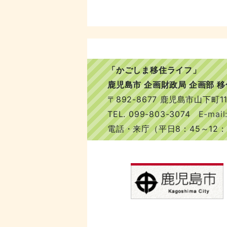
「かごしま移住ライフ」
鹿児島市 企画財政局 企画部 
〒892-8677 鹿児島市山下町11
TEL.
099-803-3074
E-mail:
電話・来庁（平日8：45～12：0