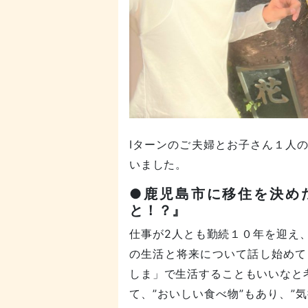
Iターンのご夫婦とお子さん１人
いました。
●鹿児島市に移住を決め
と！？』
仕事が2人とも勤続１０年を迎え
の生活と将来について話し始めて
しま」で生活することもいいなと
て、”おいしい食べ物”もあり、”